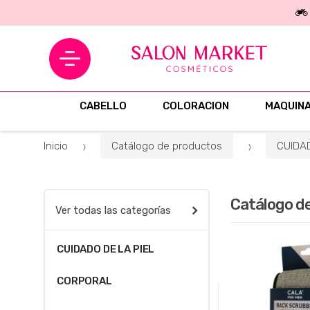
B
u
s
c
CABELLO
COLORACION
MAQUINA
a
r
Inicio
Catálogo de productos
CUIDAD
p
o
r
:
Catálogo d
Ver todas las categorías
CUIDADO DE LA PIEL
CORPORAL