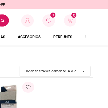
 APP
0
0
...
ÑAS
ACCESORIOS
PERFUMES