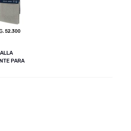
₲. 52.300
OALLA
NTE PARA
E